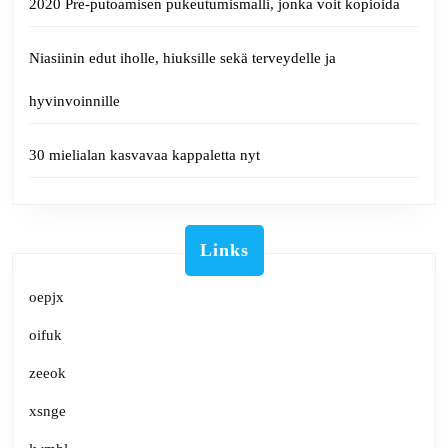
2020 Pre-putoamisen pukeutumismalli, jonka voit kopioida
Niasiinin edut iholle, hiuksille sekä terveydelle ja
hyvinvoinnille
30 mielialan kasvavaa kappaletta nyt
Links
oepjx
oifuk
zeeok
xsnge