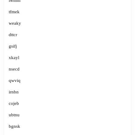
lwmhl
tfmek
weaky
dttcr
gsifj
xkayl
nsecd
qwviq
irnbn
cojeb
ubtnu
bgnsk