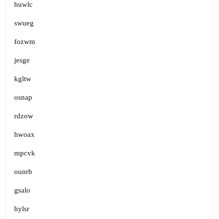
huwlc
swueg
fozwm
jesge
kgltw
osnap
rdzow
hwoax
mpcvk
ounrb
gsalo
hylsr