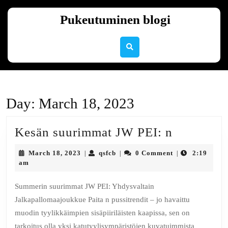
Skip
to
Pukeutuminen blogi
content
Skip
to
content
Day:
March 18, 2023
Kesän
Kesän suurimmat JW PEI: n
suurimma
March
qsfcb
March 18, 2023
qsfcb
0 Comment
2:19
|
|
|
JW
18,
am
2023
PEI:
Summerin suurimmat JW PEI: Yhdysvaltain
n
Jalkapallomaajoukkue Paita n pussitrendit – jo havaittu
muodin tyylikkäimpien sisäpiiriläisten kaapissa, sen on
tarkoitus olla yksi katutyylisympäristöjen kuvatuimmista