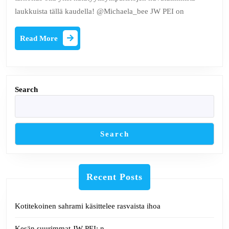
laukkuista tällä kaudella! @Michaela_bee JW PEI on
Read
Read More
More
Search
Search
Recent Posts
Kotitekoinen sahrami käsittelee rasvaista ihoa
Kesän suurimmat JW PEI: n