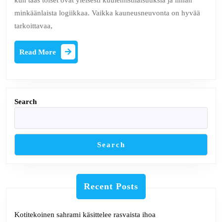
kun taas toiset ovat yleisesti kuulemistilaisuuksia ja ilman
FACTS
minkäänlaista logiikkaa. Vaikka kauneusneuvonta on hyvää
tarkoittavaa,
Read
Read More
More
Search
Search
Recent Posts
Kotitekoinen sahrami käsittelee rasvaista ihoa