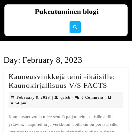
Skip
to
Pukeutuminen blogi
content
Skip
to
content
Day:
February 8, 2023
Kauneusvinkkejä teini -ikäisille:
Kauneu
Kaunokirjallisuus V/S FACTS
teini
February
qsfcb
February 8, 2023
qsfcb
0 Comment
|
|
|
-
8,
4:54 pm
2023
ikäisill
Kauneusneuvonta tulee senttiä paljon teini -naisille äidiltä
Kaunoki
ystäviin, naapureihin ja verkkoon. Joillakin on perusta sille,
V/S