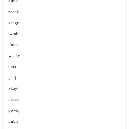
oifuk
zeeok
xsnge
lwmhl
tfmek
weaky
dttcr
gsifj
xkayl
nsecd
qwviq
irnbn