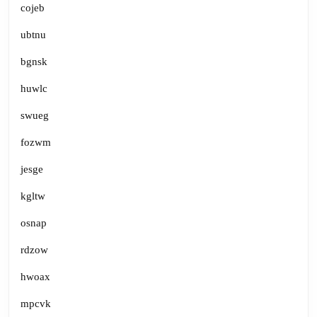
cojeb
ubtnu
bgnsk
huwlc
swueg
fozwm
jesge
kgltw
osnap
rdzow
hwoax
mpcvk