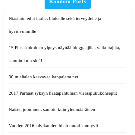
Random Posts
Niasiinin edut iholle, hiuksille sekä terveydelle ja
hyvinvoinnille
15 Plus -kokoinen ylpeys näyttää bloggaajilta, vaikuttajilta,
samoin kuin sinä!
30 mielialan kasvavaa kappaletta nyt
2017 Parhaat syksyn häätapahtuman vieraspukukonseptit
Naiset, juominen, samoin kuin ylenmääräinen
Vuoden 2016 talvikauden hijab muoti katutyyli