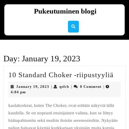
Skip
to
Pukeutuminen blogi
content
Skip
to
content
Day:
January 19, 2023
10
10 Standard Choker -riipustyyliä
Stan
January
qsfcb
January 19, 2023
qsfcb
0 Comment
|
|
|
Chok
19,
4:04 pm
2023
-
kaulakorkeat, kuten The Choker, ovat erittäin näkyviä tällä
riipu
kaudella. Se on nopeasti ensisijainen valinta, kun se liittyy
häätapahtumiin sekä muihin iloisiin seremonioihin. Nykyään
paljon haluavat käyttää kurkkariaan yksinään muita koruja.