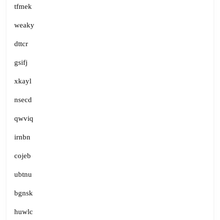
tfmek
weaky
dttcr
gsifj
xkayl
nsecd
qwviq
irnbn
cojeb
ubtnu
bgnsk
huwlc