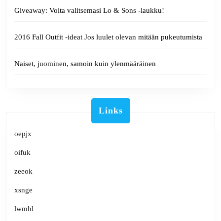
Giveaway: Voita valitsemasi Lo & Sons -laukku!
2016 Fall Outfit -ideat Jos luulet olevan mitään pukeutumista
Naiset, juominen, samoin kuin ylenmääräinen
Links
oepjx
oifuk
zeeok
xsnge
lwmhl