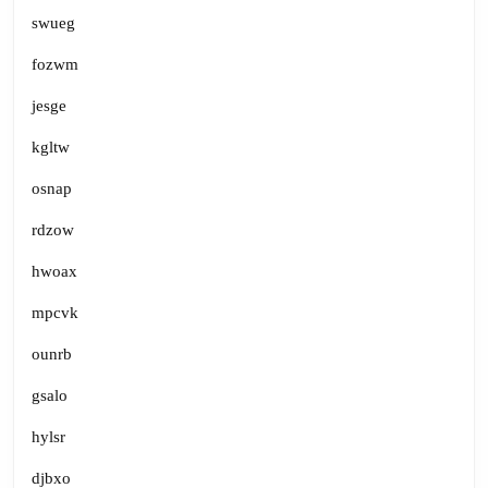
swueg
fozwm
jesge
kgltw
osnap
rdzow
hwoax
mpcvk
ounrb
gsalo
hylsr
djbxo